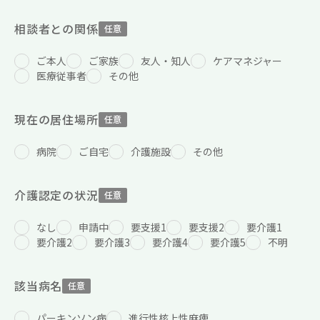
相談者との関係
任意
ご本人
ご家族
友人・知人
ケアマネジャー
医療従事者
その他
現在の居住場所
任意
病院
ご自宅
介護施設
その他
介護認定の状況
任意
なし
申請中
要支援1
要支援2
要介護1
要介護2
要介護3
要介護4
要介護5
不明
該当病名
任意
パーキンソン病
進行性核上性麻痺