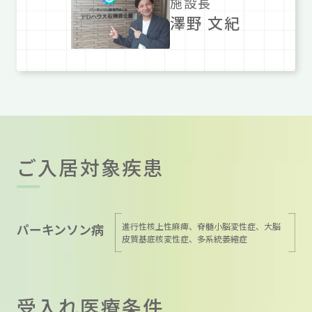
施設長
澤野 文紀
ご入居対象疾患
パーキンソン病
進行性核上性麻痺、脊髄小脳変性症、大脳
皮質基底核変性症、多系統萎縮症
受入れ医療条件