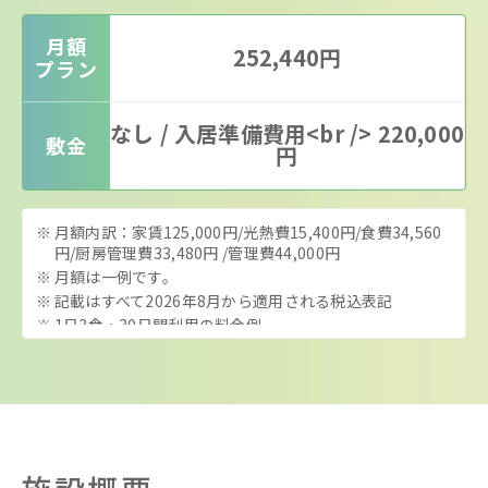
月額
252,440円
プラン
なし / 入居準備費用<br /> 220,000
敷金
円
月額内訳：家賃125,000円/光熱費15,400円/食費34,560
円/厨房管理費33,480円 /管理費44,000円
月額は一例です。
記載はすべて2026年8月から適用される税込表記
1日3食・30日間利用の料金例
介護保険料、医療保険料、紙おむつ代は自己負担となり
ます。
入居準備費用は入居前の初回のみ発生し、継続支援に関
して追加費用はかかりません
入居申込書のダウンロードは［
こちら
]