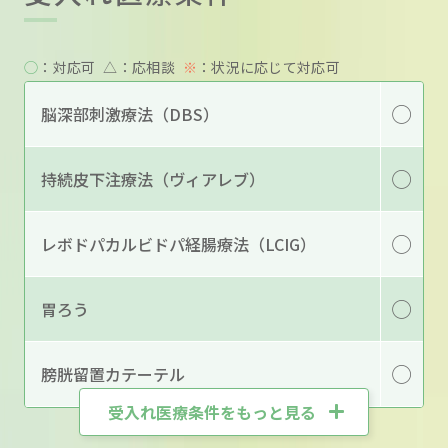
◯
：対応可
△
：応相談
※
：状況に応じて対応可
◯
脳深部刺激療法（DBS）
◯
持続皮下注療法（ヴィアレブ）
◯
レボドパカルビドパ経腸療法（LCIG）
◯
胃ろう
◯
膀胱留置カテーテル
受入れ医療条件をもっと見る