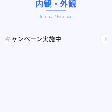
内観・外観
Interior / Exterior
キ
キャンペーン実施中
ャ
ン
ペ
ー
ン
実
施
中
リ
ビ
ン