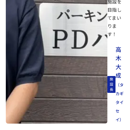
施設を
目指し
てまい
りま
す！
高
木
大
成
施
設
（タ
長
カギ
タイ
セ
イ）