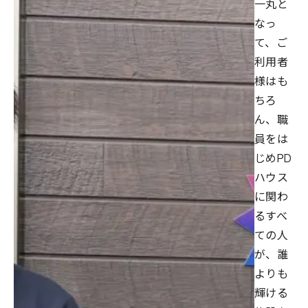
一丸と
なっ
て、ご
利用者
様はも
ちろ
ん、職
員をは
じめPD
ハウス
に関わ
るすべ
ての人
が、誰
よりも
輝ける