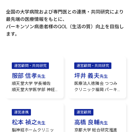
全国の大学病院および専門医との連携・共同研究により
最先端の医療情報をもとに、
パーキンソン病患者様のQOL（生活の質）向上を目指し
ます。
運営顧問・共同研究
運営顧問・共同研究
服部 信孝
坪井 義夫
先生
先生
順天堂大学 学長補佐
医療法人徳隣会 つつみ
順天堂大学医学部 神経
クリニック福岡 パーキ
学講座 特任教授
ンソン病専門外来セン
理化学研究所 脳神経科
ター センター長
学研究センター 神経変
順天堂大学大学院医学
運営連携
運営顧問
性疾患連携研究チーム
研究科 特任教授
チームディレクター
松本 禎之
高橋 良輔
先生
先生
順天堂大学 ニューロン-
脳神経ホームクリニッ
京都大学 総合研究推進