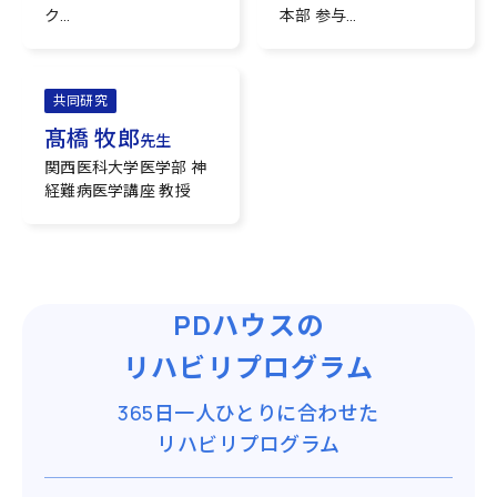
グリア クロストークセ
ク
本部 参与
ンター センター長
京都大学医学部脳神経
京都大学 医学研究科多
内科 臨床教授
系統萎縮症治療学講座
（前北野病院副院長）
特定教授
共同研究
髙橋 牧郎
先生
関西医科大学医学部 神
経難病医学講座 教授
PDハウスの
リハビリプログラム
365日一人ひとりに合わせた
リハビリプログラム