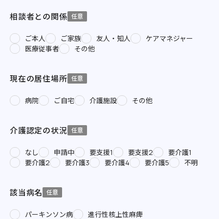
相談者との関係
任意
ご本人
ご家族
友人・知人
ケアマネジャー
医療従事者
その他
現在の居住場所
任意
病院
ご自宅
介護施設
その他
介護認定の状況
任意
なし
申請中
要支援1
要支援2
要介護1
要介護2
要介護3
要介護4
要介護5
不明
該当病名
任意
パーキンソン病
進行性核上性麻痺