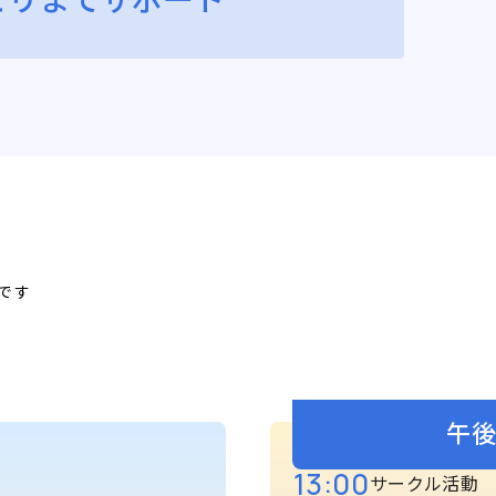
です
午
13:00
サークル活動