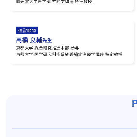
順天堂大学医学部 神経学講座 特任教授
理化学研究所 脳神経科学研究センター 神経変性疾患連携
研究チーム チームディレクター
順天堂大学 ニューロン-グリア クロストークセンター セ
ンター長
運営顧問
高橋 良輔
先生
京都大学 総合研究推進本部 参与
京都大学 医学研究科多系統萎縮症治療学講座 特定教授