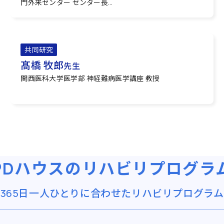
門外来センター センター長
順天堂大学大学院医学研究科 特任教授
共同研究
髙橋 牧郎
先生
関西医科大学医学部 神経難病医学講座 教授
PDハウスの
リハビリプログラ
365日一人ひとりに合わせた
リハビリプログラム