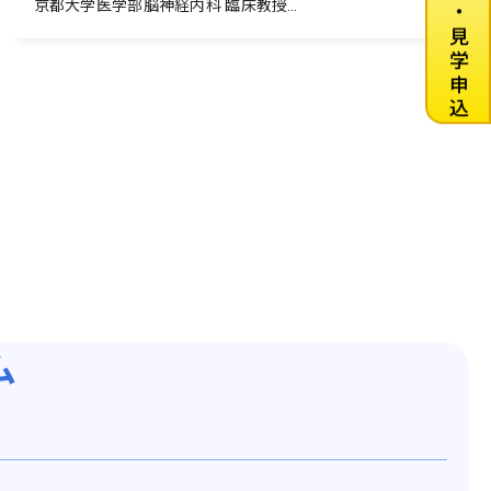
資料請求・見学申込
京都大学医学部脳神経内科 臨床教授
（前北野病院副院長）
ム