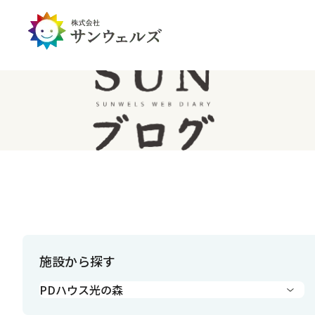
企業情報トップ
投資家情報トップ
PDハウス
全国
サステナビリティ
経営情報
介護生活のアイテム
北陸
経営理念・ミッション
IRライブラリー
IRカレンダー
IRお問い合わせ
免責事項
施設から探す