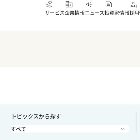
サービス
企業情報
ニュース
投資家情報
採用
トップメッセージ
IRニュース
その他サービス
北陸
健康経営
財務ハイライト
SUN加圧スタジオ
北陸
会社概要・沿革
株式について
IRよくあるご質問
電子公告
トピックスから探す