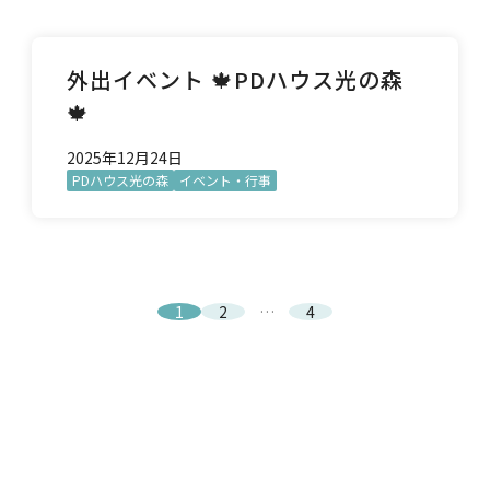
外出イベント 🍁PDハウス光の森
🍁
2025年12月24日
PDハウス光の森
イベント・行事
1
2
…
4