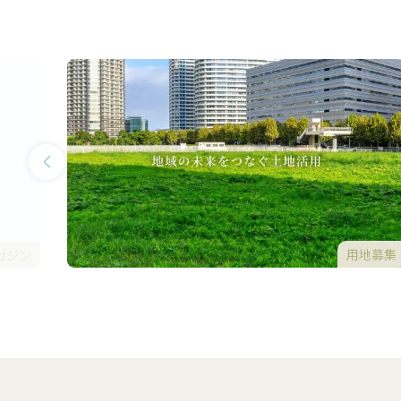
用地募集
ガジン