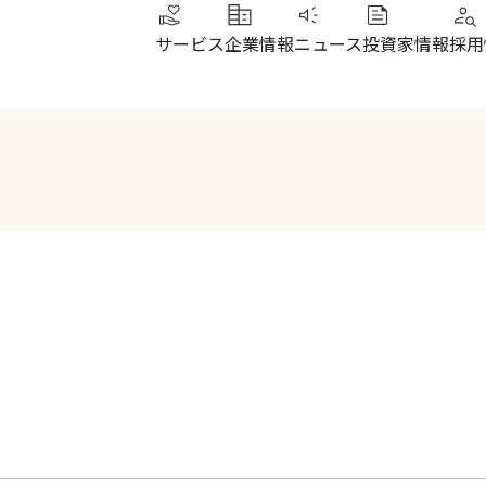
サービス
企業情報
ニュース
投資家情報
採用
トップメッセージ
IRニュース
その他サービス
北陸
健康経営
財務ハイライト
SUN加圧スタジオ
北陸
会社概要・沿革
株式について
IRよくあるご質問
電子公告