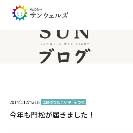
企業情報トップ
投資家情報トップ
PDハウス
全国
サステナビリティ
経営情報
介護生活のアイテム
北陸
経営理念・ミッション
IRライブラリー
IRカレンダー
IRお問い合わせ
免責事項
2014年12月31日
太陽のひだまり窪
その他
今年も門松が届きました！