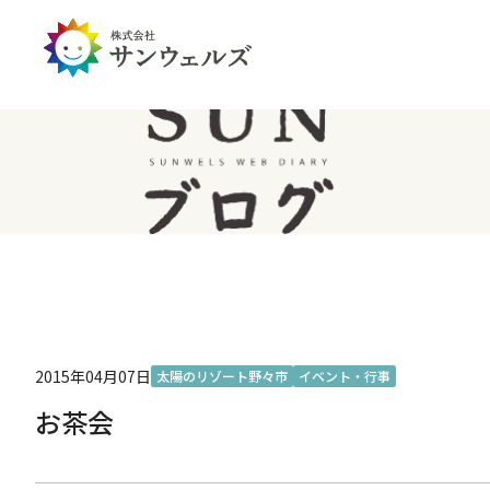
企業情報トップ
投資家情報トップ
PDハウス
全国
サステナビリティ
経営情報
介護生活のアイテム
北陸
経営理念・ミッション
IRライブラリー
IRカレンダー
IRお問い合わせ
免責事項
2015年04月07日
太陽のリゾート野々市
イベント・行事
お茶会