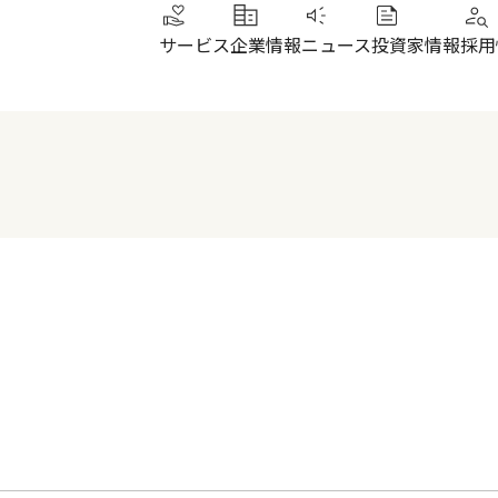
サービス
企業情報
ニュース
投資家情報
採用
トップメッセージ
IRニュース
その他サービス
北陸
健康経営
財務ハイライト
SUN加圧スタジオ
北陸
会社概要・沿革
株式について
IRよくあるご質問
電子公告