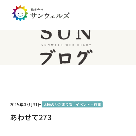
企業情報トップ
投資家情報トップ
PDハウス
全国
サステナビリティ
経営情報
介護生活のアイテム
北陸
経営理念・ミッション
IRライブラリー
IRカレンダー
IRお問い合わせ
免責事項
2015年07月31日
太陽のひだまり窪
イベント・行事
あわせて273