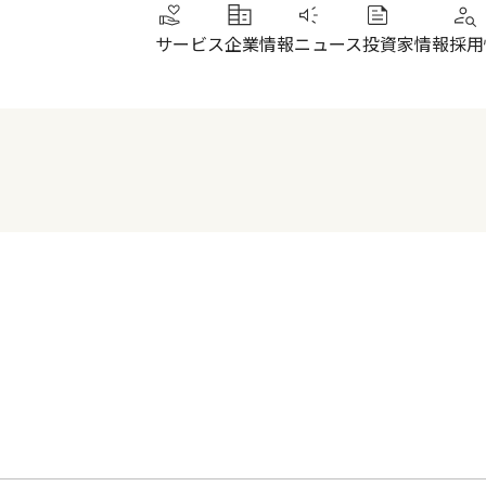
サービス
企業情報
ニュース
投資家情報
採用
トップメッセージ
IRニュース
その他サービス
北陸
健康経営
財務ハイライト
SUN加圧スタジオ
北陸
会社概要・沿革
株式について
IRよくあるご質問
電子公告