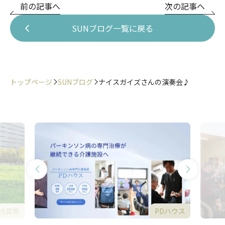
前の記事へ
次の記事へ
SUNブログ一覧に戻る
トップページ
SUNブログ
ナイスガイズさんの演奏会♪
地募集
PDハウス