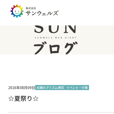
企業情報トップ
投資家情報トップ
PDハウス
全国
サステナビリティ
経営情報
介護生活のアイテム
北陸
経営理念・ミッション
IRライブラリー
IRカレンダー
IRお問い合わせ
免責事項
2016年08月09日
太陽のプリズム博労
イベント・行事
☆夏祭り☆