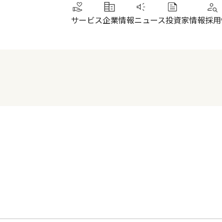
サービス
企業情報
ニュース
投資家情報
採用
トップメッセージ
IRニュース
その他サービス
北陸
健康経営
財務ハイライト
SUN加圧スタジオ
北陸
会社概要・沿革
株式について
IRよくあるご質問
電子公告