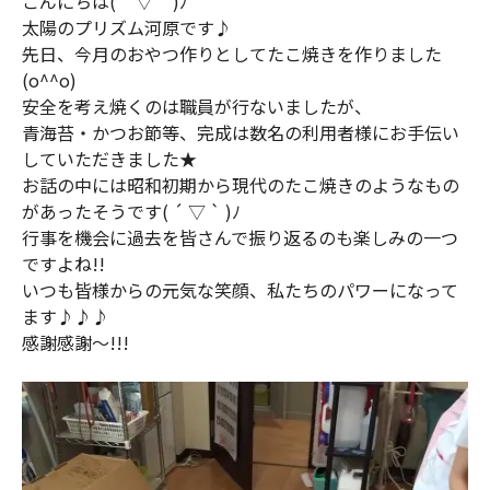
こんにちは( ´ ▽ ` )ﾉ
太陽のプリズム河原です♪
先日、今月のおやつ作りとしてたこ焼きを作りました
(o^^o)
安全を考え焼くのは職員が行ないましたが、
青海苔・かつお節等、完成は数名の利用者様にお手伝い
していただきました★
お話の中には昭和初期から現代のたこ焼きのようなもの
があったそうです( ´ ▽ ` )ﾉ
行事を機会に過去を皆さんで振り返るのも楽しみの一つ
ですよね!!
いつも皆様からの元気な笑顔、私たちのパワーになって
ます♪♪♪
感謝感謝～!!!