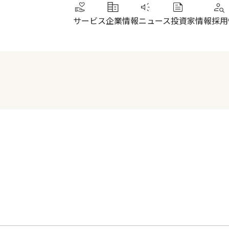
サービス
企業情報
ニュース
投資家情報
採用
トップメッセージ
IRニュース
その他サービス
北陸
健康経営
財務ハイライト
SUN加圧スタジオ
北陸
会社概要・沿革
株式について
IRよくあるご質問
電子公告