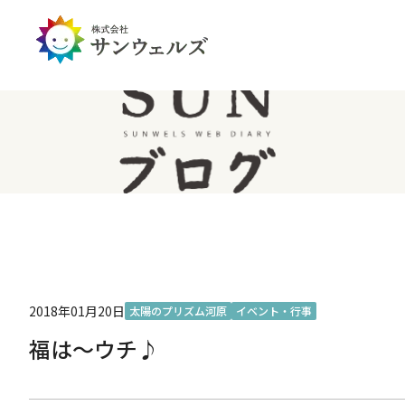
企業情報トップ
投資家情報トップ
PDハウス
全国
サステナビリティ
経営情報
介護生活のアイテム
北陸
経営理念・ミッション
IRライブラリー
IRカレンダー
IRお問い合わせ
免責事項
2018年01月20日
太陽のプリズム河原
イベント・行事
福は～ウチ♪