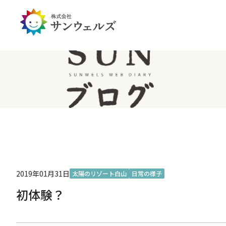
企業情報トップ
投資家情報トップ
PDハウス
全国
サステナビリティ
経営情報
介護生活のアイテム
北陸
経営理念・ミッション
IRライブラリー
IRカレンダー
IRお問い合わせ
免責事項
2019年01月31日
太陽のリゾート白山
日常の様子
初体験？