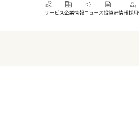
サービス
企業情報
ニュース
投資家情報
採用
トップメッセージ
IRニュース
その他サービス
北陸
健康経営
財務ハイライト
SUN加圧スタジオ
北陸
会社概要・沿革
株式について
IRよくあるご質問
電子公告