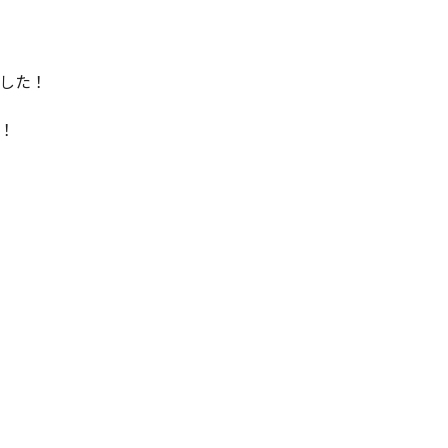
した！
！