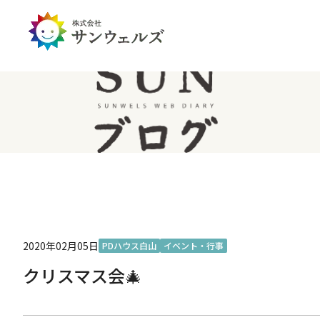
企業情報トップ
投資家情報トップ
PDハウス
全国
サステナビリティ
経営情報
介護生活のアイテム
北陸
経営理念・ミッション
IRライブラリー
IRカレンダー
IRお問い合わせ
免責事項
2020年02月05日
PDハウス白山
イベント・行事
クリスマス会🎄