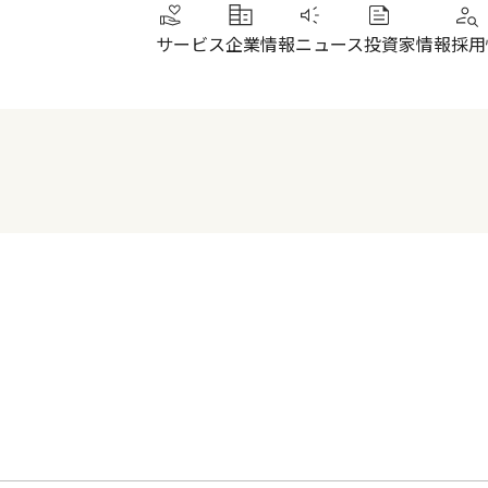
サービス
企業情報
ニュース
投資家情報
採用
トップメッセージ
IRニュース
その他サービス
北陸
健康経営
財務ハイライト
SUN加圧スタジオ
北陸
会社概要・沿革
株式について
IRよくあるご質問
電子公告