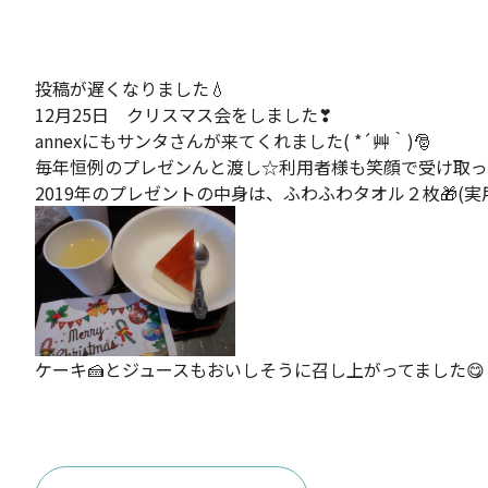
投稿が遅くなりました💧
12月25日 クリスマス会をしました❣
annexにもサンタさんが来てくれました( *´艸｀)🎅
毎年恒例のプレゼンんと渡し☆利用者様も笑顔で受け取っ
2019年のプレゼントの中身は、ふわふわタオル２枚🎁(実用
ケーキ🍰とジュースもおいしそうに召し上がってました😋