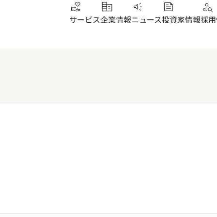
サービス
企業情報
ニュース
投資家情報
採用
トップメッセージ
IRニュース
その他サービス
北陸
健康経営
財務ハイライト
SUN加圧スタジオ
北陸
会社概要・沿革
株式について
IRよくあるご質問
電子公告