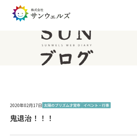
企業情報トップ
投資家情報トップ
PDハウス
全国
サステナビリティ
経営情報
介護生活のアイテム
北陸
経営理念・ミッション
IRライブラリー
IRカレンダー
IRお問い合わせ
免責事項
2020年02月17日
太陽のプリズム才覚寺
イベント・行事
鬼退治！！！