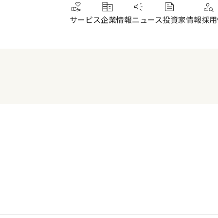
サービス
企業情報
ニュース
投資家情報
採用
トップメッセージ
IRニュース
その他サービス
北陸
健康経営
財務ハイライト
SUN加圧スタジオ
北陸
会社概要・沿革
株式について
IRよくあるご質問
電子公告