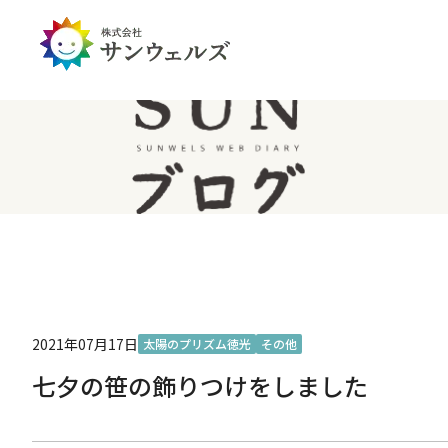
企業情報トップ
投資家情報トップ
PDハウス
全国
サステナビリティ
経営情報
介護生活のアイテム
北陸
経営理念・ミッション
IRライブラリー
IRカレンダー
IRお問い合わせ
免責事項
2021年07月17日
太陽のプリズム徳光
その他
七夕の笹の飾りつけをしました