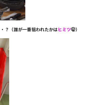
・・？（誰が一番狙われたかは
ヒミツ
🤫）