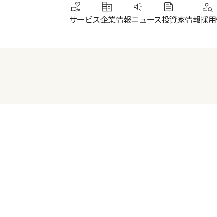
サービス
企業情報
ニュース
投資家情報
採用
トップメッセージ
IRニュース
その他サービス
北陸
健康経営
財務ハイライト
SUN加圧スタジオ
北陸
会社概要・沿革
株式について
IRよくあるご質問
電子公告