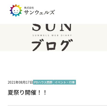
企業情報トップ
投資家情報トップ
PDハウス
全国
サステナビリティ
経営情報
介護生活のアイテム
北陸
経営理念・ミッション
IRライブラリー
IRカレンダー
IRお問い合わせ
免責事項
2021年08月17日
PDハウス西野
イベント・行事
夏祭り開催！！