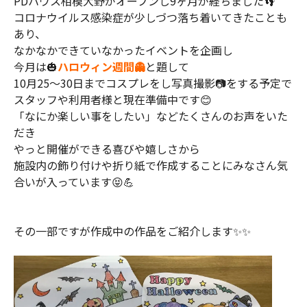
PDハウス相模大野がオープンし9ヶ月が経ちました👣
コロナウイルス感染症が少しづつ落ち着いてきたことも
あり、
なかなかできていなかったイベントを企画し
今月は🎃
ハロウィン週間👻
と題して
10月25～30日までコスプレをし写真撮影📷をする予定で
スタッフや利用者様と現在準備中です😊
「なにか楽しい事をしたい」などたくさんのお声をいた
だき
やっと開催ができる喜びや嬉しさから
施設内の飾り付けや折り紙で作成することにみなさん気
合いが入っています😝💪
その一部ですが作成中の作品をご紹介します✨✨