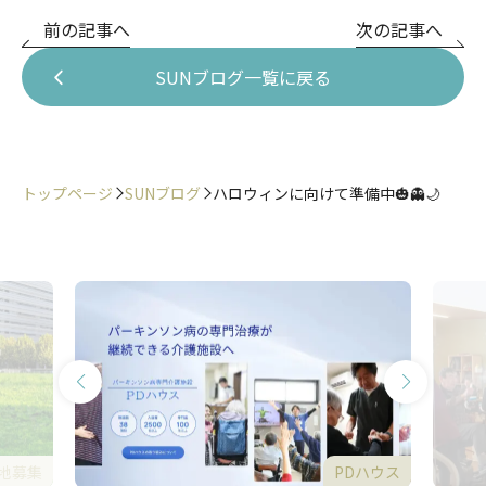
前の記事へ
次の記事へ
SUNブログ一覧に戻る
トップページ
SUNブログ
ハロウィンに向けて準備中🎃👻🌙
地募集
PDハウス