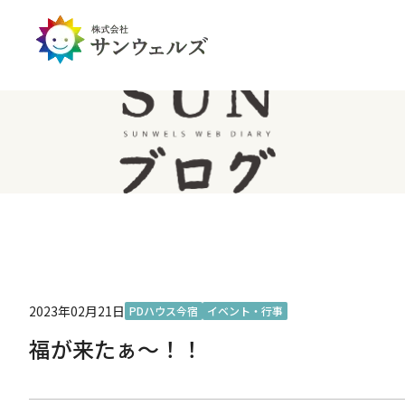
企業情報トップ
投資家情報トップ
PDハウス
全国
サステナビリティ
経営情報
介護生活のアイテム
北陸
経営理念・ミッション
IRライブラリー
IRカレンダー
IRお問い合わせ
免責事項
2023年02月21日
PDハウス今宿
イベント・行事
福が来たぁ～！！