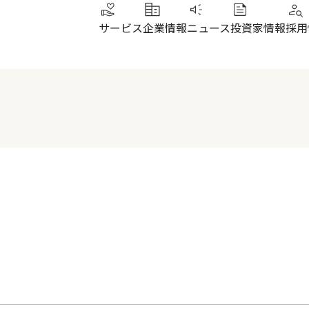
サービス
企業情報
ニュース
投資家情報
採用
トップメッセージ
IRニュース
その他サービス
北陸
健康経営
財務ハイライト
SUN加圧スタジオ
北陸
会社概要・沿革
株式について
IRよくあるご質問
電子公告