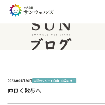
企業情報トップ
投資家情報トップ
PDハウス
全国
サステナビリティ
経営情報
介護生活のアイテム
北陸
経営理念・ミッション
IRライブラリー
IRカレンダー
IRお問い合わせ
免責事項
2023年04月30日
太陽のリゾート白山
日常の様子
仲良く散歩へ