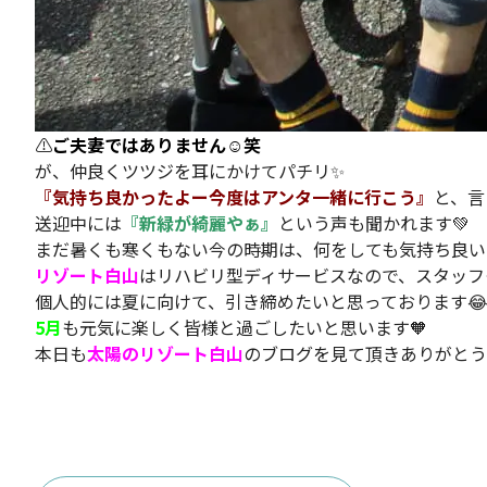
⚠️
ご夫妻ではありません☺️笑
が、仲良くツツジを耳にかけてパチリ✨
『気持ち良かったよー今度はアンタ一緒に行こう』
と、言
送迎中には
『新緑が綺麗やぁ』
という声も聞かれます💚
まだ暑くも寒くもない今の時期は、何をしても気持ち良いで
リゾート白山
はリハビリ型ディサービスなので、スタッフ
個人的には夏に向けて、引き締めたいと思っております
5月
も元気に楽しく皆様と過ごしたいと思います🧡
本日も
太陽のリゾート白山
のブログを見て頂きありがとう