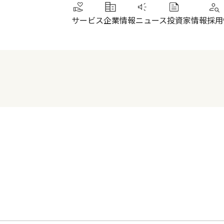
サービス
企業情報
ニュース
投資家情報
採用
トップメッセージ
IRニュース
その他サービス
北陸
健康経営
財務ハイライト
SUN加圧スタジオ
北陸
会社概要・沿革
株式について
IRよくあるご質問
電子公告