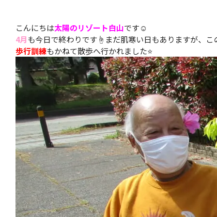
こんにちは
太陽のリゾート白山
です️☺️
4月
も今日で終わりです☝️まだ肌寒い日もありますが、こ
歩行訓練
もかねて散歩へ行かれました⭐️