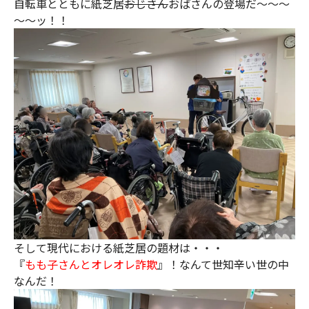
自転車とともに紙芝居
おじさん
おばさんの登場だ～～～
～～ッ！！
そして現代における紙芝居の題材は・・・
『
もも子さんとオレオレ詐欺
』！なんて世知辛い世の中
なんだ！