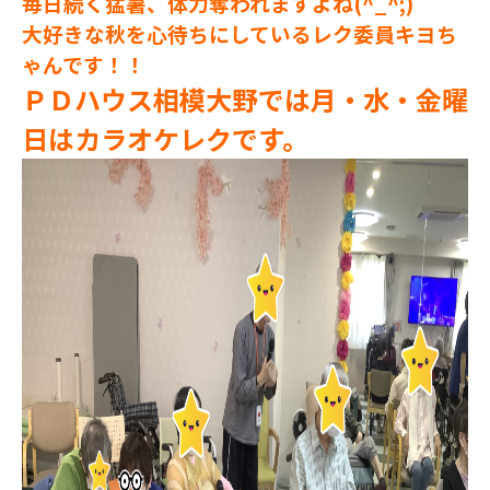
毎日続く猛暑、体力奪われますよね(^_^;)
大好きな秋を心待ちにしているレク委員キヨち
ゃんです！！
ＰＤハウス相模大野では月・水・金曜
日はカラオケレクです。