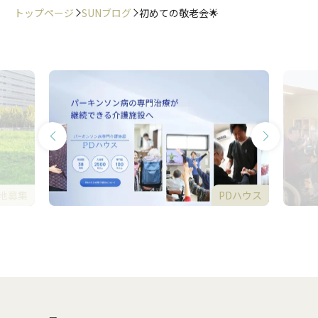
トップページ
SUNブログ
初めての敬老会🌟
地募集
PDハウス