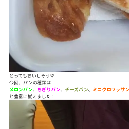
とってもおいしそう💛
今回、パンの種類は
メロンパン
、
ちぎりパン
、
チーズパン
、
ミニクロワッサ
と豊富に揃えました！