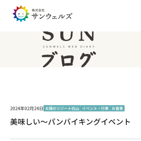
企業情報トップ
投資家情報トップ
PDハウス
全国
サステナビリティ
経営情報
介護生活のアイテム
北陸
経営理念・ミッション
IRライブラリー
IRカレンダー
IRお問い合わせ
免責事項
2024年02月24日
太陽のリゾート白山
イベント・行事
お食事
美味しい～パンバイキングイベント