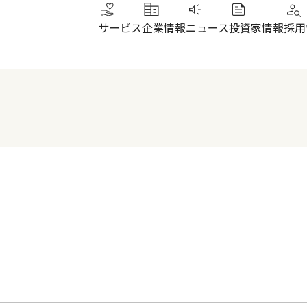
サービス
企業情報
ニュース
投資家情報
採用
トップメッセージ
IRニュース
その他サービス
北陸
健康経営
財務ハイライト
SUN加圧スタジオ
北陸
会社概要・沿革
株式について
IRよくあるご質問
電子公告