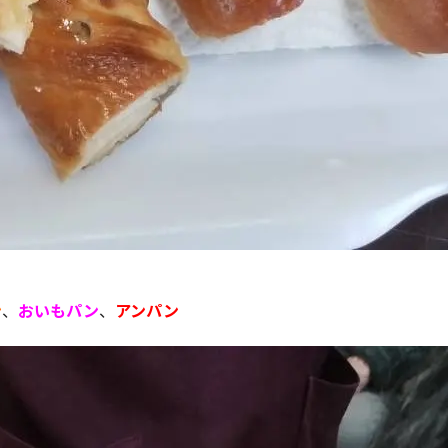
ン
、
おいもパン
、
アンパン