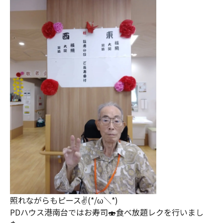
照れながらもピース✌️(*/ω＼*)
PDハウス港南台ではお寿司🍣食べ放題レクを行いまし