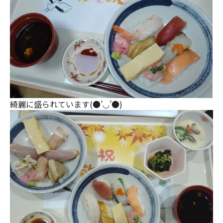
綺麗に盛られています(●’◡’●)