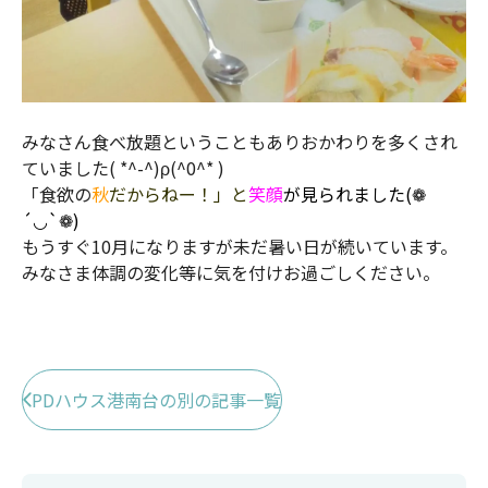
みなさん食べ放題ということもありおかわりを多くされ
ていました( *^-^)ρ(^0^* )
「食欲の
秋
だからねー！」と
笑顔
が見られました(❁
´◡`❁)
もうすぐ10月になりますが未だ暑い日が続いています。
みなさま体調の変化等に気を付けお過ごしください。
PDハウス港南台の別の記事一覧