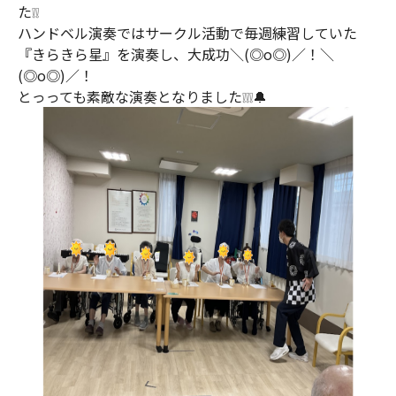
た❕❕
ハンドベル演奏ではサークル活動で毎週練習していた
『きらきら星』を演奏し、大成功＼(◎o◎)／！＼
(◎o◎)／！
とっっても素敵な演奏となりました❕❕❕🔔