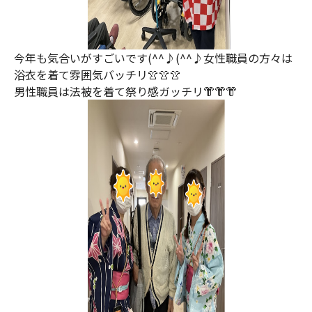
今年も気合いがすごいです(^^♪(^^♪女性職員の方々は
浴衣を着て雰囲気バッチリ👚👚👚
男性職員は法被を着て祭り感ガッチリ👘👘👘