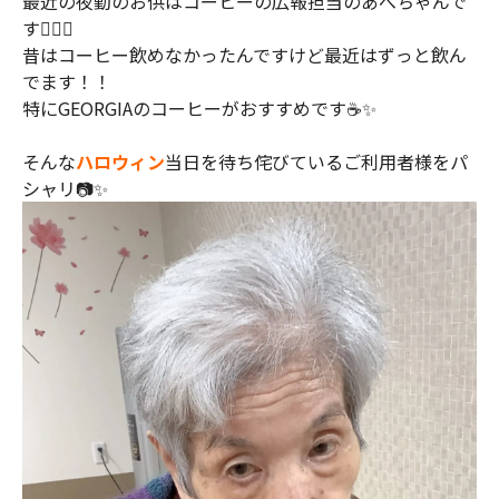
最近の夜勤のお供はコーヒーの広報担当のあべちゃんで
す🙋‍♀️✨
昔はコーヒー飲めなかったんですけど最近はずっと飲ん
でます！！
特にGEORGIAのコーヒーがおすすめです☕️✨
そんな
ハロウィン
当日を待ち侘びているご利用者様をパ
シャリ📷✨