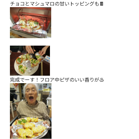
チョコとマシュマロの甘いトッピングも🍫
完成でーす！フロア中ピザのいい香りが♨