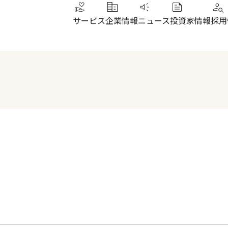
サービス
企業情報
ニュース
投資家情報
採用
トップメッセージ
IRニュース
その他サービス
北陸
健康経営
財務ハイライト
SUN加圧スタジオ
北陸
会社概要・沿革
株式について
IRよくあるご質問
電子公告