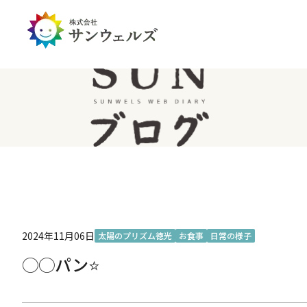
企業情報トップ
投資家情報トップ
PDハウス
全国
サステナビリティ
経営情報
介護生活のアイテム
北陸
経営理念・ミッション
IRライブラリー
IRカレンダー
IRお問い合わせ
免責事項
2024年11月06日
太陽のプリズム徳光
お食事
日常の様子
◯◯パン⭐