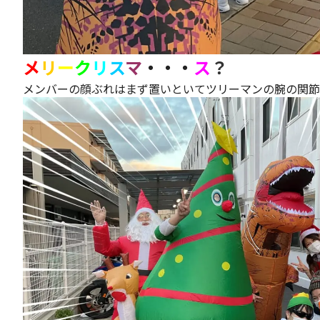
メ
リ
ー
ク
リ
ス
マ
・・・
ス
？
メンバーの顔ぶれはまず置いといてツリーマンの腕の関節