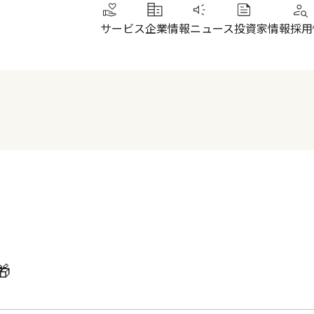
サービス
企業情報
ニュース
投資家情報
採用
トップメッセージ
IRニュース
その他サービス
北陸
健康経営
財務ハイライト
SUN加圧スタジオ
北陸
会社概要・沿革
株式について
IRよくあるご質問
電子公告
