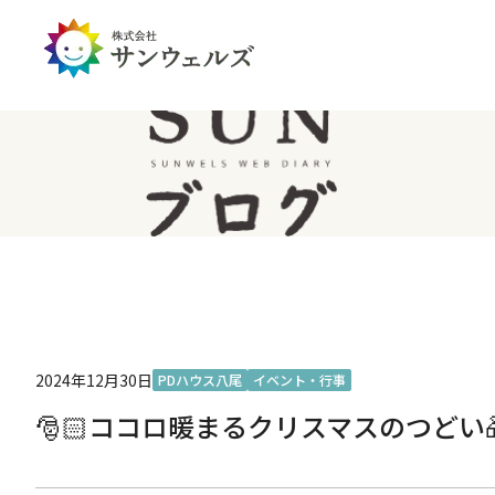
企業情報トップ
投資家情報トップ
PDハウス
全国
サステナビリティ
経営情報
介護生活のアイテム
北陸
経営理念・ミッション
IRライブラリー
IRカレンダー
IRお問い合わせ
免責事項
2024年12月30日
PDハウス八尾
イベント・行事
🎅🏻ココロ暖まるクリスマスのつどい