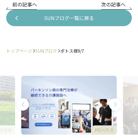
前の記事へ
次の記事へ
SUNブログ一覧に戻る
トップページ
SUNブログ
ポトス様9/7
地募集
PDハウス