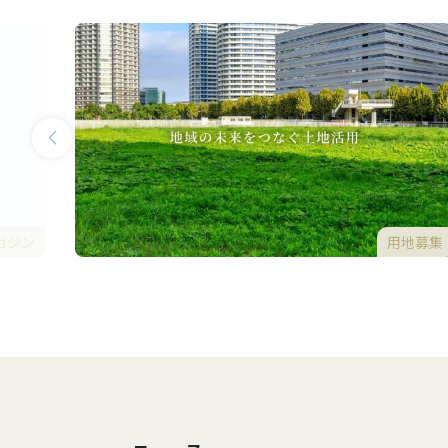
用地募集
ガジン