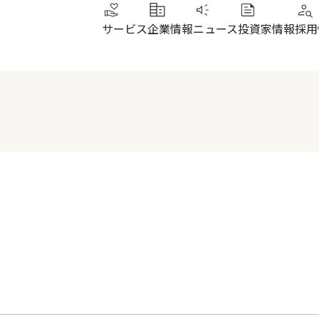
サービス
企業情報
ニュース
投資家情報
採用
トップメッセージ
IRニュース
その他サービス
北陸
健康経営
財務ハイライト
SUN加圧スタジオ
北陸
会社概要・沿革
株式について
IRよくあるご質問
電子公告