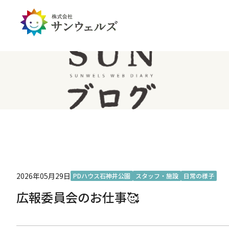
企業情報トップ
投資家情報トップ
PDハウス
全国
サステナビリティ
経営情報
介護生活のアイテム
北陸
経営理念・ミッション
IRライブラリー
IRカレンダー
IRお問い合わせ
免責事項
2026年05月29日
PDハウス石神井公園
スタッフ・施設
日常の様子
広報委員会のお仕事🥰