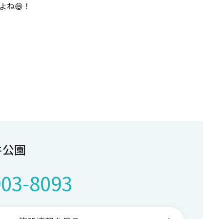
よね😄！
井公園
903-8093