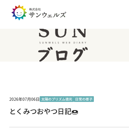
企業情報トップ
投資家情報トップ
PDハウス
全国
サステナビリティ
経営情報
介護生活のアイテム
北陸
経営理念・ミッション
IRライブラリー
IRカレンダー
IRお問い合わせ
免責事項
2026年07月06日
太陽のプリズム徳光
日常の様子
とくみつおやつ日記🍩