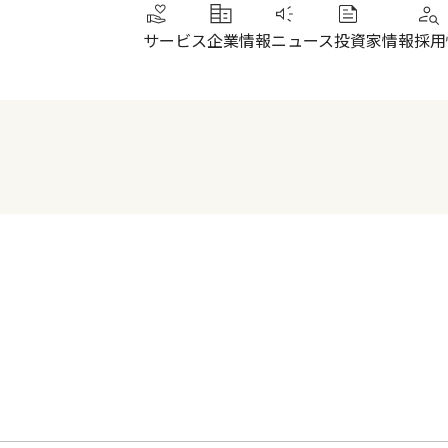
サービス
企業情報
ニュース
投資家情報
採用
トップメッセージ
IRニュース
その他サービス
北陸
健康経営
財務ハイライト
SUN加圧スタジオ
北陸
会社概要・沿革
株式について
IRよくあるご質問
電子公告