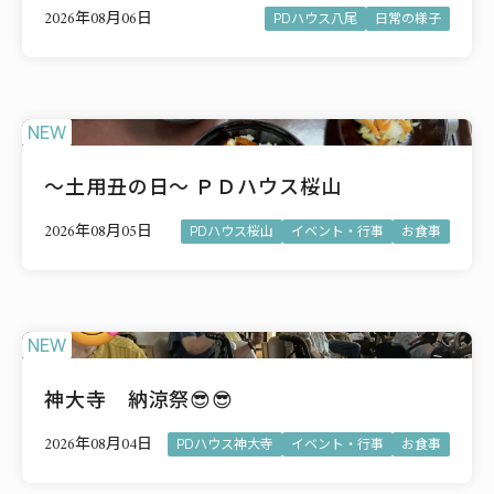
2026年08月06日
PDハウス八尾
日常の様子
NEW
～土用丑の日～ ＰＤハウス桜山
2026年08月05日
PDハウス桜山
イベント・行事
お食事
NEW
神大寺 納涼祭😎😎
2026年08月04日
PDハウス神大寺
イベント・行事
お食事