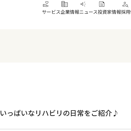
サービス
企業情報
ニュース
投資家情報
採用
トップメッセージ
IRニュース
その他サービス
北陸
健康経営
財務ハイライト
SUN加圧スタジオ
北陸
会社概要・沿革
株式について
IRよくあるご質問
電子公告
気いっぱいなリハビリの日常をご紹介♪