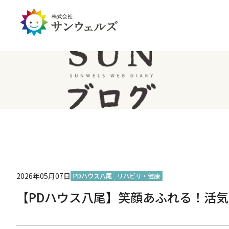
企業情報トップ
投資家情報トップ
PDハウス
全国
サステナビリティ
経営情報
介護生活のアイテム
北陸
経営理念・ミッション
IRライブラリー
IRカレンダー
IRお問い合わせ
免責事項
2026年05月07日
PDハウス八尾
リハビリ・健康
【PDハウス八尾】笑顔あふれる！活