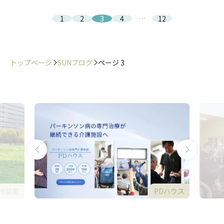
1
2
3
4
…
12
トップページ
SUNブログ
ページ 3
地募集
PDハウス