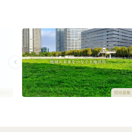
用地募集
ガジン