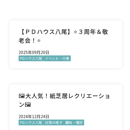
【ＰＤハウス八尾】⭐３周年＆敬
老会！⭐
2025年09月20日
PDハウス八尾
イベント・行事
🖼️大人気！紙芝居レクリエーショ
ン🖼️
2024年12月24日
PDハウス八尾
日常の様子
趣味・嗜好