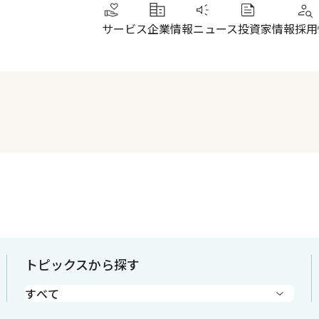
サービス
企業情報
ニュース
投資家情報
採用
トップメッセージ
IRニュース
その他サービス
北陸
健康経営
財務ハイライト
SUN加圧スタジオ
北陸
会社概要・沿革
株式について
IRよくあるご質問
電子公告
トピックスから探す