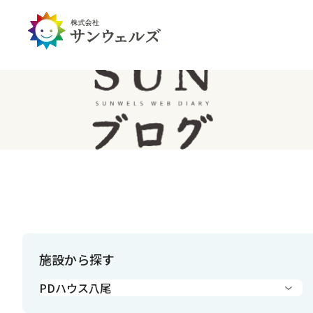
企業情報トップ
投資家情報トップ
PDハウス
全国
サステナビリティ
経営情報
介護生活のアイテム
北陸
経営理念・ミッション
IRライブラリー
IRカレンダー
IRお問い合わせ
免責事項
施設から探す