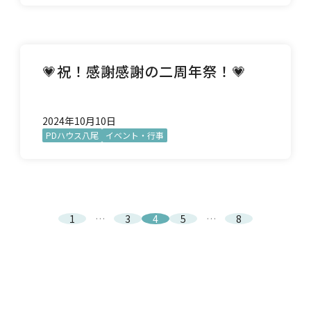
💗祝！感謝感謝の二周年祭！💗
2024年10月10日
PDハウス八尾
イベント・行事
1
…
3
4
5
…
8