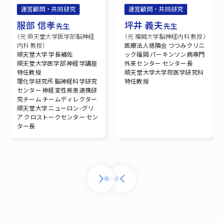
運営顧問・共同研究
運営顧問・共同研究
服部 信孝
坪井 義夫
先生
先生
（元 順天堂大学医学部脳神経
（元 福岡大学脳神経内科 教授）
内科 教授）
医療法人徳隣会 つつみクリニ
順天堂大学 学長補佐
ック福岡 パーキンソン病専門
順天堂大学医学部 神経学講座
外来センター センター長
特任教授
順天堂大学大学院医学研究科
理化学研究所 脳神経科学研究
特任教授
センター 神経変性疾患連携研
究チーム チームディレクター
順天堂大学 ニューロン-グリ
ア クロストークセンター セン
ター長