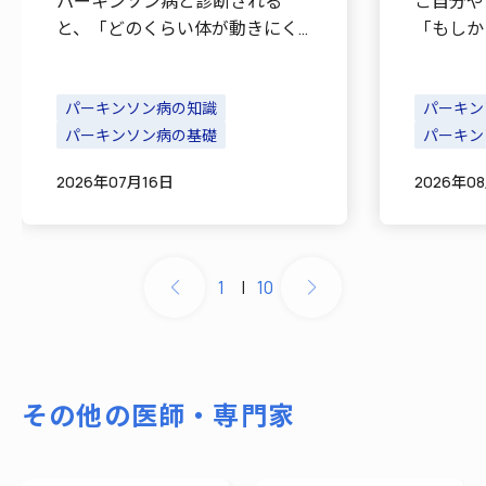
パーキンソン病と診断される
ご自分や
と、「どのくらい体が動きにく
「もしか
くなるのだろう」「自分ででき
のではな
ることが減ってしまうのではな
は、どの
いか」と不安に感じる患者さま
パーキンソン病の知識
ン病にな
パーキン
やご家族は少なくないでしょ
パーキンソン病の基礎
かもしれ
パーキン
う。 パーキンソン病の治療で
病の原因
2026年07月16日
2026年0
は、薬物療法に加えてリハビリ
いため、
[…]
1
|
10
その他の医師・専門家