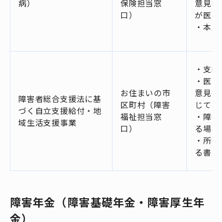
病）
保険担当窓
意見書
口）
が医師
・本人
・支給
・医師
お住まいの市
意見書
障害者総合支援法に基
区町村（障害
じて）
づく自立支援給付・地
福祉担当窓
・障害
域生活支援事業
口）
る場合
・所得
る書類
障害年金（障害基礎年金・障害厚生年
金）