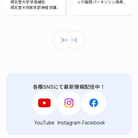
順天堂大学 学長補佐
ック福岡 パーキンソン病専門
順天堂大学医学部 神経学講座
外来センター センター長
特任教授
順天堂大学大学院医学研究科
理化学研究所 脳神経科学研究
特任教授
センター 神経変性疾患連携研
究チーム チームディレクター
順天堂大学 ニューロン-グリ
ア クロストークセンター セン
ター長
各種SNSにて最新情報配信中！
YouTube
Instagram
Facebook