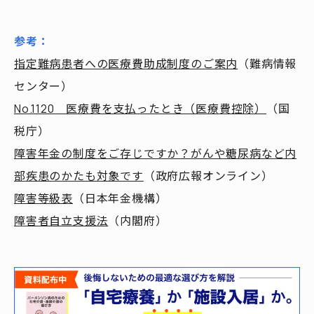
参考：
指定難病患者への医療費助成制度のご案内
（難病情報
センター）
No.1120 医療費を支払ったとき（医療費控除）
（国
税庁）
障害年金の制度をご存じですか？がんや糖尿病など内
部疾患のかたも対象です
（政府広報オンライン）
障害等級表
（日本年金機構）
障害者自立支援法
（内閣府）