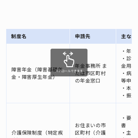
制度名
申請先
主な必
・年金
・診断
年金事務所 ま
金用様
障害年金（障害基礎年
スクロールできます
たは市区町村
・病歴
金・障害厚生年金）
の年金窓口
等申立
・本人
・振込
・要介
お住まいの市
書
介護保険制度（特定疾
区町村（介護
・主治