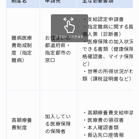
制度名
申請先
主な必要書類
・支給認定申請書
・指定難病に関する臨
個人票（診断書）
スクロールできます
難病医療
お住まいの
・医療保険の加入状況
費助成制
都道府県・
できる書類（健康保険
度（指定
指定都市の
格確認書、マイナ保険
難病）
窓口
ど）
・世帯の所得状況がわ
類（課税証明書など）
・高額療養費支給申請
加入してい
高額療養
・医療費の領収書
る医療保険
費制度
・本人確認書類
の保険者
・振込先口座情報