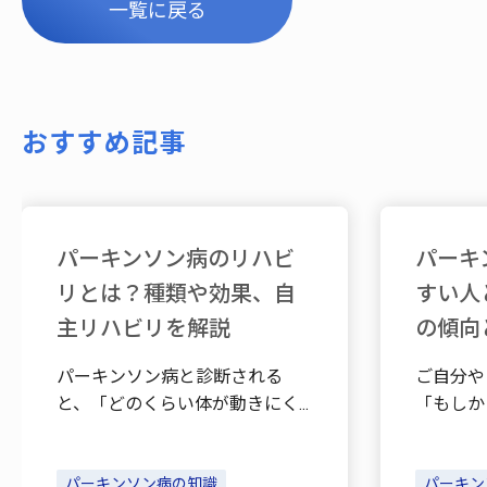
一覧に戻る
おすすめ記事
パーキンソン病のリハビ
パーキ
リとは？種類や効果、自
すい人
主リハビリを解説
の傾向
パーキンソン病と診断される
ご自分や
と、「どのくらい体が動きにく
「もしか
くなるのだろう」「自分ででき
のではな
ることが減ってしまうのではな
は、どの
いか」と不安に感じる患者さま
パーキンソン病の知識
ン病にな
パーキン