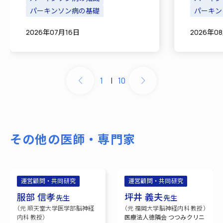
やご家族は少なくないでしょ
パーキンソン病の基礎
かもしれ
パーキン
う。 パーキンソン病の治療で
病の原因
2026年07月16日
2026年0
は、薬物療法に加えてリハビリ
いため、
[…]
1
|
10
その他の医師・専門家
運営顧問・共同研究
運営顧問・共同研究
服部 信孝
坪井 義夫
先生
先生
（元 順天堂大学医学部脳神経
（元 福岡大学脳神経内科 教授）
内科 教授）
医療法人徳隣会 つつみクリニ