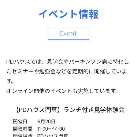
PDハウス岐阜
イベント情報
大阪
PDハウス鳳
Event
PDハウス初芝
PDハウス東大阪2号館
PDハウス城東
PDハウスでは、見学会やパーキンソン病に特化し
たセミナーや勉強会などを定期的に開催していま
PDハウス八尾
す。
PDハウス東大阪
オンライン開催のイベントも実施しています。
PDハウス門真
PDハウス岸部
【PDハウス門真】ランチ付き見学体験会
京都
開催日
9月20日
PDハウス西京極
開催時間
11:00〜14:00
兵庫
開催場所
PDハウス門真