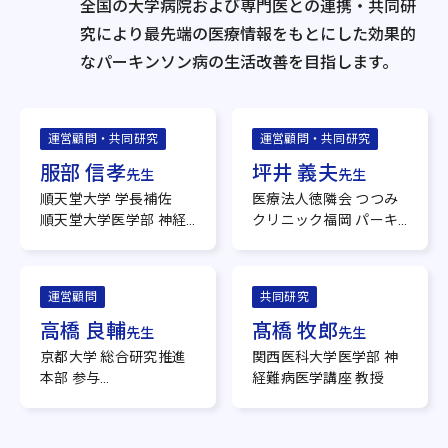
全国の大学病院および専門医との連携・共同研
究により
最先端の医療情報をもとにした効果的
なパーキンソン病の生活改善を目指します。
運営顧問・共同研究
運営顧問・共同研究
服部 信孝
坪井 義夫
先生
先生
順天堂大学 学長補佐
医療法人徳隣会 つつみ
順天堂大学医学部 神経
クリニック福岡 パーキ
学講座 特任教授
ンソン病専門外来セン
理化学研究所 脳神経科
ター センター長
学研究センター 神経変
順天堂大学大学院医学
運営顧問
共同研究
性疾患連携研究チーム
研究科 特任教授
チームディレクター
高橋 良輔
髙橋 牧郎
先生
先生
順天堂大学 ニューロン-
京都大学 総合研究推進
関西医科大学医学部 神
グリア クロストークセ
本部 参与
経難病医学講座 教授
ンター センター長
京都大学 医学研究科多
系統萎縮症治療学講座
特定教授