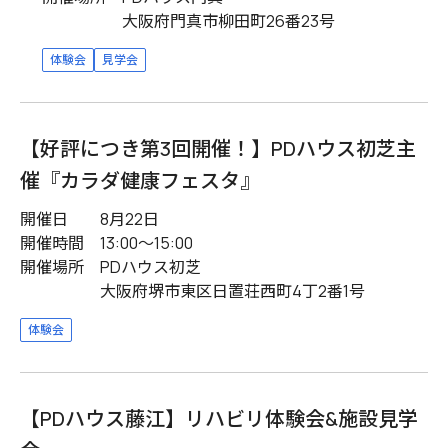
PDハウス神戸深江本町
大阪府門真市柳田町26番23号
滋賀
体験会
見学会
PDハウス大津
岡山
【好評につき第3回開催！】PDハウス初芝主
PDハウス岡山辰巳
福岡
催『カラダ健康フェスタ』
PDハウス陣原
開催日
8月22日
開催時間
13:00〜15:00
PDハウス今宿
開催場所
PDハウス初芝
PDハウス有田
大阪府堺市東区日置荘西町4丁2番1号
PDハウス野芥
体験会
熊本
PDハウス光の森
【PDハウス藤江】リハビリ体験会&施設見学