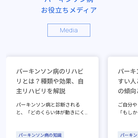
PDハウス越谷
お役立ちメディア
PDハウス東浦和
Media
PDハウス東大宮
PDハウス南与野
千葉
PDハウス稲毛
パーキンソン病のリハビ
パーキ
PDハウス南柏
リとは？種類や効果、自
すい人
PDハウス八千代中央
主リハビリを解説
の傾向
PDハウス船橋
栃木
パーキンソン病と診断される
ご自分や
と、「どのくらい体が動きにく
「もしか
PDハウス宇都宮細谷町
くなるのだろう」「自分ででき
のではな
石川
ることが減ってしまうのではな
は、どの
PDハウス藤江
いか」と不安に感じる患者さま
パーキンソン病の知識
ン病にな
パーキン