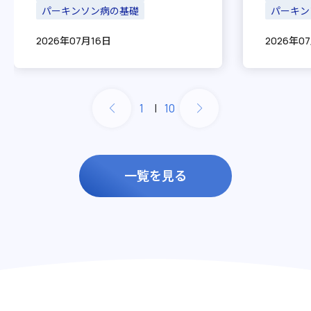
やご家族は少なくないでしょ
PDハウス戸板
パーキンソン病の基礎
かもしれ
パーキン
う。 パーキンソン病の治療で
病の原因
PDハウス小坂
2026年07月16日
2026年0
は、薬物療法に加えてリハビリ
いため、
PDハウス白山
[…]
富山
PDハウス秋吉
1
|
10
新潟
PDハウス新潟紫竹山
愛知
一覧を見る
PDハウス桜山
PDハウス熱田
PDハウス平和が丘
静岡
PDハウス浜松和合
岐阜