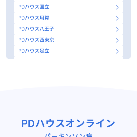
PDハウス国立
PDハウス用賀
PDハウス八王子
PDハウス西東京
PDハウス足立
PDハウス板橋
神奈川
PDハウス中央林間
PDハウス神大寺
PDハウス港南台
PDハウス藤沢
PDハウスオンライン
PDハウス相模大野
埼玉
パーキンソン病